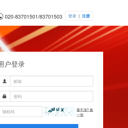
020-83701501/83701503
登录
|
注册
用户登录
看不清? 换
一张